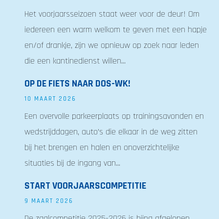
Het voorjaarsseizoen staat weer voor de deur! Om
iedereen een warm welkom te geven met een hapje
en/of drankje, zijn we opnieuw op zoek naar leden
die een kantinedienst willen...
OP DE FIETS NAAR DOS-WK!
10 MAART 2026
Een overvolle parkeerplaats op trainingsavonden en
wedstrijddagen, auto’s die elkaar in de weg zitten
bij het brengen en halen en onoverzichtelijke
situaties bij de ingang van...
START VOORJAARSCOMPETITIE
9 MAART 2026
De zaalcompetitie 2025-2026 is bijna afgelopen.