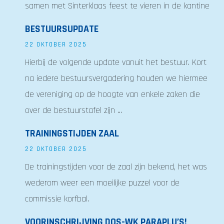
samen met Sinterklaas feest te vieren in de kantine
BESTUURSUPDATE
22 OKTOBER 2025
Hierbij de volgende update vanuit het bestuur. Kort
na iedere bestuursvergadering houden we hiermee
de vereniging op de hoogte van enkele zaken die
over de bestuurstafel zijn ...
TRAININGSTIJDEN ZAAL
22 OKTOBER 2025
De trainingstijden voor de zaal zijn bekend, het was
wederom weer een moeilijke puzzel voor de
commissie korfbal.
VOORINSCHRIJVING DOS-WK PARAPLU’S!