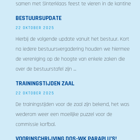
samen met Sinterklaas feest te vieren in de kantine
BESTUURSUPDATE
22 OKTOBER 2025
Hierbij de volgende update vanuit het bestuur. Kort
na iedere bestuursvergadering houden we hiermee
de vereniging op de hoogte van enkele zaken die
over de bestuurstafel zijn ...
TRAININGSTIJDEN ZAAL
22 OKTOBER 2025
De trainingstijden voor de zaal zijn bekend, het was
wederom weer een moeilijke puzzel voor de
commissie korfbal.
VOORINSCHRIJVING DOS-WK PARAPLU’S!