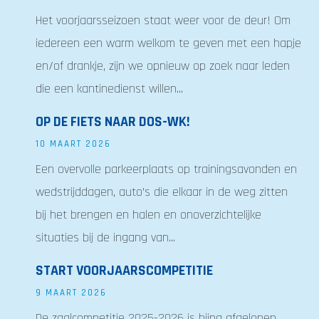
Het voorjaarsseizoen staat weer voor de deur! Om
iedereen een warm welkom te geven met een hapje
en/of drankje, zijn we opnieuw op zoek naar leden
die een kantinedienst willen...
OP DE FIETS NAAR DOS-WK!
10 MAART 2026
Een overvolle parkeerplaats op trainingsavonden en
wedstrijddagen, auto’s die elkaar in de weg zitten
bij het brengen en halen en onoverzichtelijke
situaties bij de ingang van...
START VOORJAARSCOMPETITIE
9 MAART 2026
De zaalcompetitie 2025-2026 is bijna afgelopen.