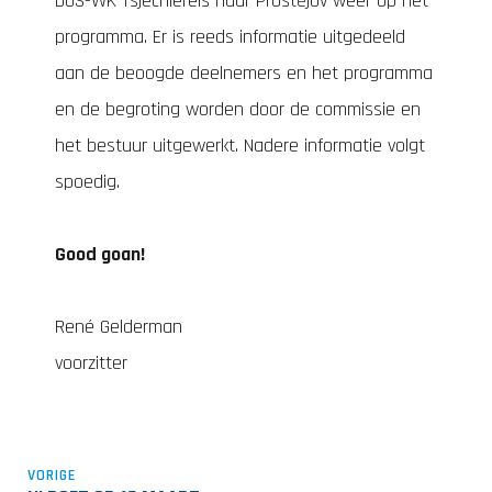
DOS-WK Tsjechiëreis naar Prostějov weer op het
programma. Er is reeds informatie uitgedeeld
aan de beoogde deelnemers en het programma
en de begroting worden door de commissie en
het bestuur uitgewerkt. Nadere informatie volgt
spoedig.
Good goan!
René Gelderman
voorzitter
VORIGE