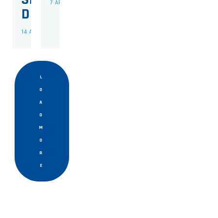
7 APRIL 2026
DOS-WK
14 APRIL 2026
L
O
A
D
M
O
R
E