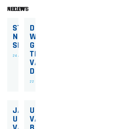
RECENT NIEUWS
START
DEZE
NIEUWE
WEEK
SEIZOEN
GEEN
TRAINING
24 JULI 2026
VANWEGE
DE HITTE
22 JUNI 2026
JALV
UPDATE
UITGESTELD
VAN HET
VANWEGE
BESTUUR